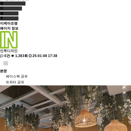
이케아조명
페이지 정보
인투디자인
0건
1,383회
25-01-08 17:38
본문
페이스북 공유
트위터 공유