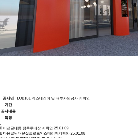
공사명
LOB101 익스테리어 및 내부사인공사 계획안
기간
공사내용
특징
.
이전글
태릉 탕후루매장 계획안
25.01.09
다음글
남대문실크로드익스테리어계획안
25.01.08