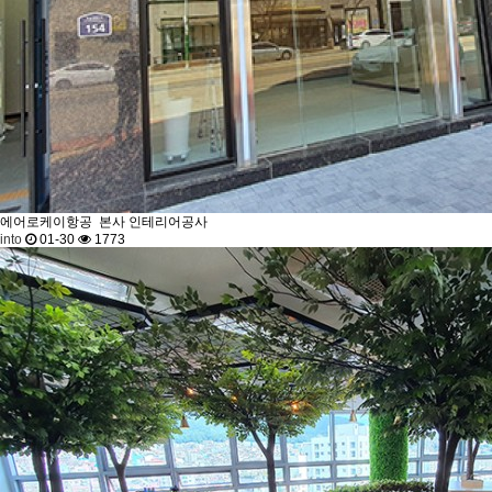
에어로케이항공
본사 인테리어공사
into
01-30
1773