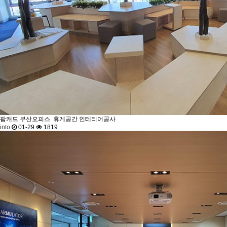
팜캐드 부산오피스
휴게공간 인테리어공사
into
01-29
1819