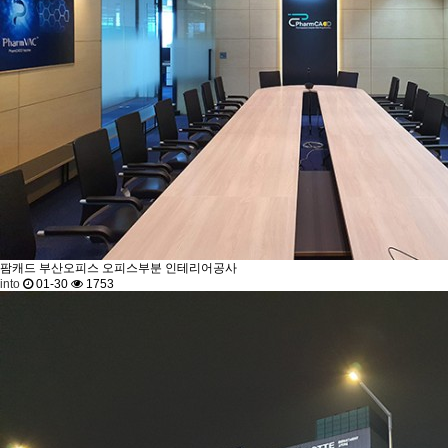
팜캐드 부산오피스
오피스부분 인테리어공사
into
01-30
1753